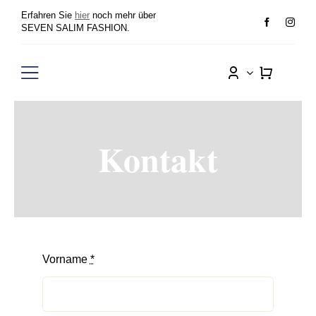
Zum
Erfahren Sie
hier
noch mehr über
Inhalt
SEVEN SALIM FASHION.
springen
Toggle
Navigation
Damen
Kontakt
Herren
Sale
Wunschliste
Vorname
*