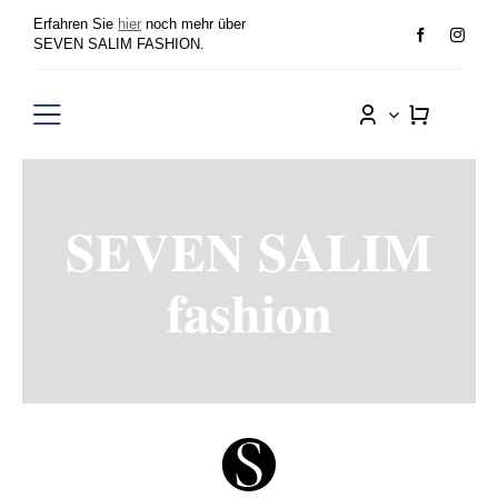
Zum
Erfahren Sie
hier
noch mehr über
Inhalt
SEVEN SALIM FASHION.
springen
Toggle
Navigation
Damen
SEVEN SALIM
Herren
fashion
Sale
Wunschliste