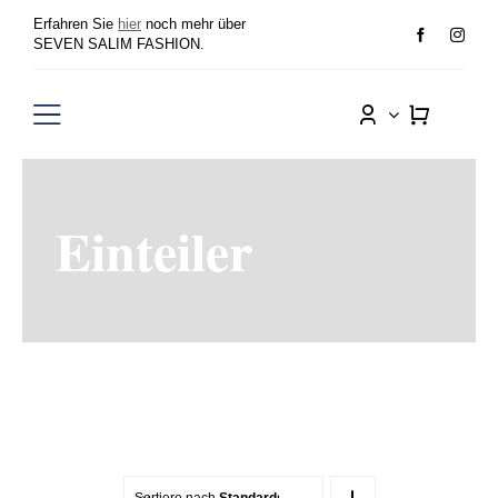
Zum
Erfahren Sie
hier
noch mehr über
Inhalt
SEVEN SALIM FASHION.
springen
Toggle
Navigation
Damen
Einteiler
Herren
Sale
Wunschliste
Sortiere nach
Standardsortierung