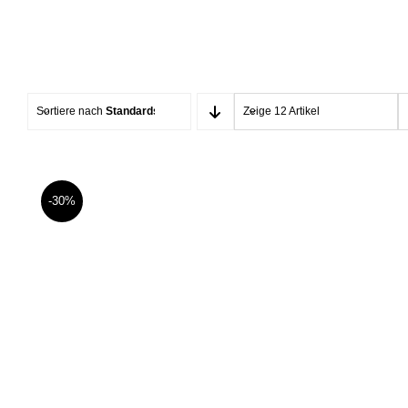
Sortiere nach
Standardsortierung
Zeige 12 Artikel
-30%
Anzug mit spitzem Revers