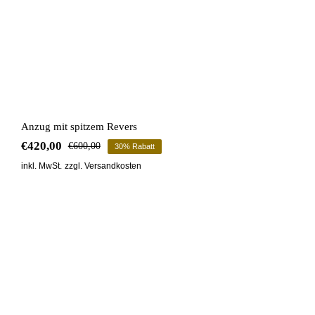
Anzug mit spitzem Revers
€
420,00
€
600,00
30% Rabatt
Ursprünglicher
Aktueller
Preis
Preis
inkl. MwSt.
zzgl.
Versandkosten
war:
ist:
€600,00
€420,00.