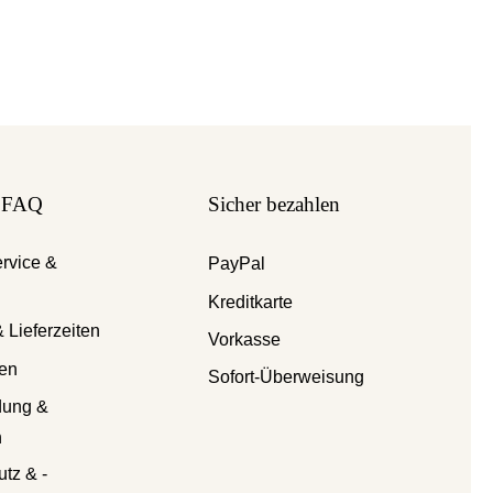
/ FAQ
Sicher bezahlen
rvice &
PayPal
Kreditkarte
 Lieferzeiten
Vorkasse
ten
Sofort-Überweisung
dung &
h
tz & -