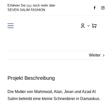
Zum
Erfahren Sie
hier
noch mehr über
Inhalt
SEVEN SALIM FASHION.
springen
Toggle
Navigation
Damen
Herren
Weiter
Sale
Projekt Beschreibung
Wunschliste
Die Mutter von Mahmood, Alan, Jwan und Azad Al
Salim betreibt eine kleine Schneiderei in Damaskus.