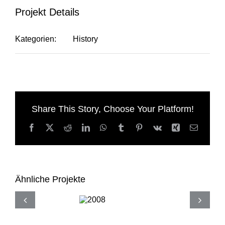
Projekt Details
Kategorien:
History
Share This Story, Choose Your Platform!
Facebook
X
Reddit
LinkedIn
WhatsApp
Tumblr
Pinterest
Vk
Xing
E-
Mail
Ähnliche Projekte
2008