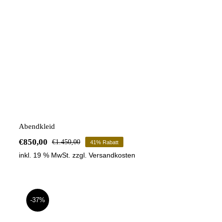
Abendkleid
€
850,00
€
1.450,00
41% Rabatt
Ursprünglicher
Aktueller
inkl. 19 % MwSt.
zzgl.
Versandkosten
Preis
Preis
war:
ist:
€1.450,00
€850,00.
-37%