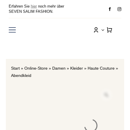
Zum
Erfahren Sie
hier
noch mehr über
Inhalt
SEVEN SALIM FASHION.
springen
Toggle
Navigation
Damen
Herren
Start
»
Online-Store
»
Damen
»
Kleider
»
Haute Couture
»
Abendkleid
Sale
Wunschliste