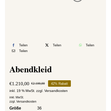
Teilen
Teilen
Teilen
Teilen
Abendkleid
€
1.210,00
€
2.100,00
42% Rabatt
Ursprünglicher
Aktueller
inkl. 19 % MwSt.
zzgl.
Versandkosten
Preis
Preis
war:
ist:
inkl. MwSt.
zzgl.
Versandkosten
€2.100,00
€1.210,00.
Größe
36