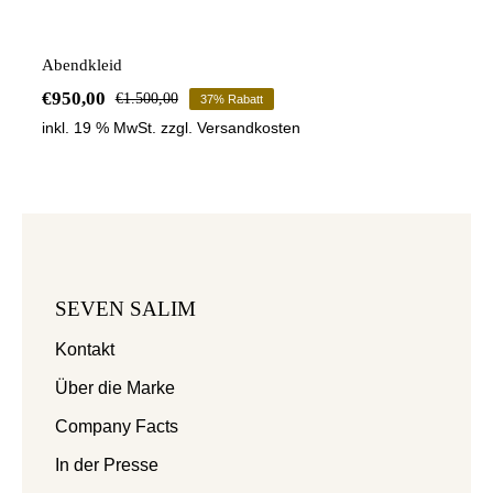
Abendkleid
€
950,00
€
1.500,00
37% Rabatt
Ursprünglicher
Aktueller
inkl. 19 % MwSt.
zzgl.
Versandkosten
Preis
Preis
war:
ist:
€1.500,00
€950,00.
SEVEN SALIM
Kontakt
Über die Marke
Company Facts
In der Presse