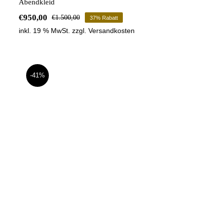
Abendkleid
€
950,00
€
1.500,00
37% Rabatt
Ursprünglicher
Aktueller
inkl. 19 % MwSt.
zzgl.
Versandkosten
Preis
Preis
war:
ist:
€1.500,00
€950,00.
-41%
Abendkleid