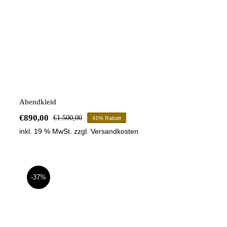
Abendkleid
€
890,00
€
1.500,00
41% Rabatt
Ursprünglicher
Aktueller
inkl. 19 % MwSt.
zzgl.
Versandkosten
Preis
Preis
war:
ist:
€1.500,00
€890,00.
-37%