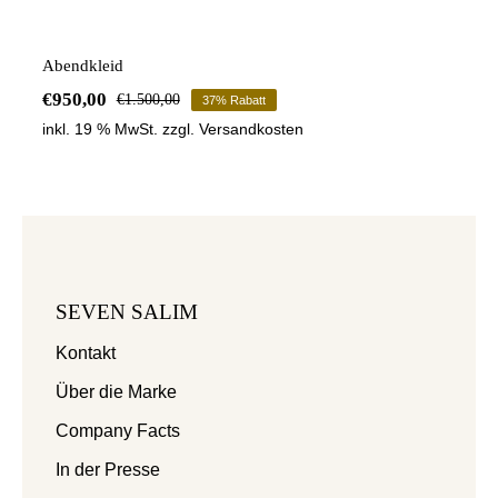
Abendkleid
€
950,00
€
1.500,00
37% Rabatt
Ursprünglicher
Aktueller
inkl. 19 % MwSt.
zzgl.
Versandkosten
Preis
Preis
war:
ist:
€1.500,00
€950,00.
SEVEN SALIM
Kontakt
Über die Marke
Company Facts
In der Presse