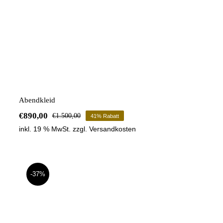
Abendkleid
€
890,00
€
1.500,00
41% Rabatt
Ursprünglicher
Aktueller
inkl. 19 % MwSt.
zzgl.
Versandkosten
Preis
Preis
war:
ist:
€1.500,00
€890,00.
-37%