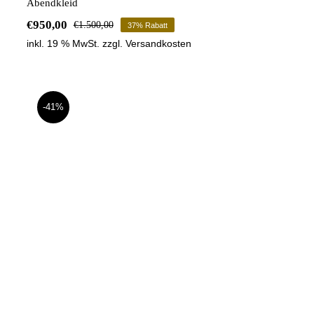
Abendkleid
€
950,00
€
1.500,00
37% Rabatt
Ursprünglicher
Aktueller
inkl. 19 % MwSt.
zzgl.
Versandkosten
Preis
Preis
war:
ist:
€1.500,00
€950,00.
-41%
Abendkleid