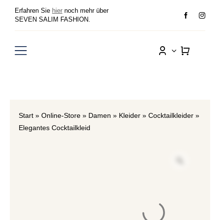
Zum
Erfahren Sie
hier
noch mehr über
Inhalt
SEVEN SALIM FASHION.
springen
Toggle
Navigation
Damen
Herren
Start
»
Online-Store
»
Damen
»
Kleider
»
Cocktailkleider
»
Elegantes Cocktailkleid
Sale
Wunschliste