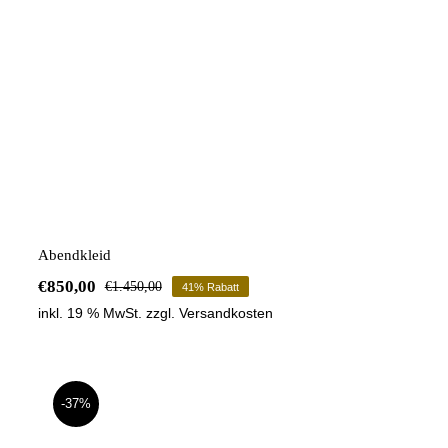
Abendkleid
€
850,00
€
1.450,00
41% Rabatt
Ursprünglicher
Aktueller
inkl. 19 % MwSt.
zzgl.
Versandkosten
Preis
Preis
war:
ist:
€1.450,00
€850,00.
-37%