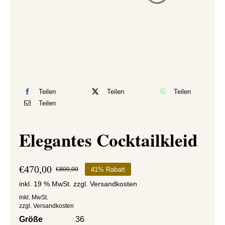
Teilen
Teilen
Teilen
Teilen
Elegantes Cocktailkleid
€
470,00
€
800,00
41% Rabatt
Ursprünglicher
Aktueller
inkl. 19 % MwSt.
zzgl.
Versandkosten
Preis
Preis
war:
ist:
inkl. MwSt.
zzgl.
Versandkosten
€800,00
€470,00.
Größe
36