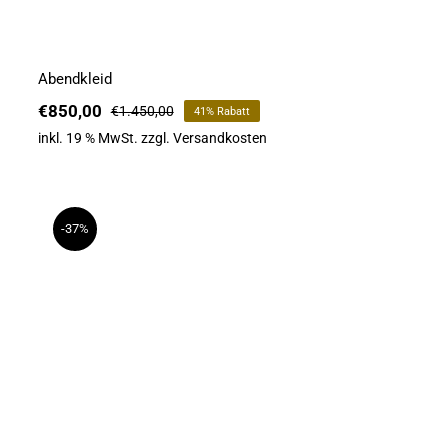
Abendkleid
€
850,00
€
1.450,00
41% Rabatt
Ursprünglicher
Aktueller
Preis
Preis
inkl. 19 % MwSt.
zzgl.
Versandkosten
war:
ist:
€1.450,00
€850,00.
-37%