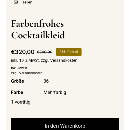
Teilen
Farbenfrohes
Cocktailkleid
€
320,00
€
500,00
36% Rabatt
Ursprünglicher
Aktueller
inkl. 19 % MwSt.
zzgl.
Versandkosten
Preis
Preis
war:
ist:
inkl. MwSt.
zzgl.
Versandkosten
€500,00
€320,00.
Größe
36
Farbe
Mehrfarbig
1 vorrätig
In den Warenkorb