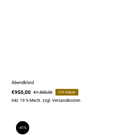
Abendkleid
€
950,00
€
1.500,00
37% Rabatt
Ursprünglicher
Aktueller
Preis
Preis
inkl. 19 % MwSt.
zzgl.
Versandkosten
war:
ist:
€1.500,00
€950,00.
-41%