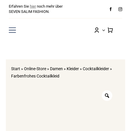
Zum
Erfahren Sie
hier
noch mehr über
Inhalt
SEVEN SALIM FASHION.
springen
Toggle
Navigation
Damen
Herren
Start
»
Online-Store
»
Damen
»
Kleider
»
Cocktailkleider
»
Farbenfrohes Cocktailkleid
Sale
Wunschliste