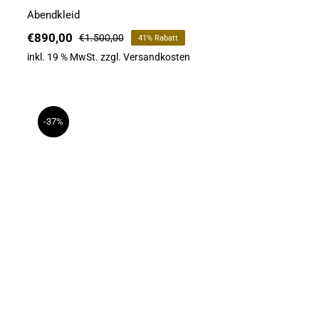
Abendkleid
€
890,00
€
1.500,00
41% Rabatt
Ursprünglicher
Aktueller
Preis
Preis
inkl. 19 % MwSt.
zzgl.
Versandkosten
war:
ist:
€1.500,00
€890,00.
-37%
Abendkleid