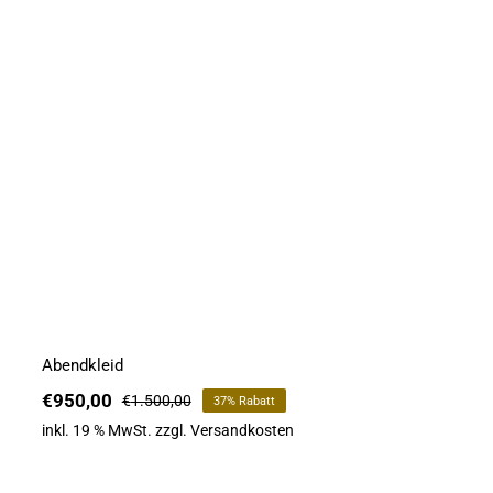
Abendkleid
Abendkleid
€
950,00
€
1.500,00
37% Rabatt
Ursprünglicher
Aktueller
Preis
Preis
inkl. 19 % MwSt.
zzgl.
Versandkosten
war:
ist:
€1.500,00
€950,00.